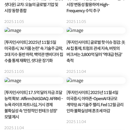
셧다운) 교차: 오늘의 글로벌 기업 및
시장 변동성 활용하여 High-
시장 동향 종합
Frequency 수익 추구
2025.11.05
2025.11.05
[투자인사이트] 2025년 11월 5일
[투자인사이트] 글로벌 핫 이슈 점검: 美
미국증시, 'AI 거품 논란' 속 기술주 급락,
AI 칩 통제, 트럼프 관세 지속, 버핏의
3대 지수 동반 하락, 백악관 엔비디아 칩
버크셔는 3,800억 달러 '역대급 현금'
수출 통제 재확인, 셧다운 장기화
축적
2025.11.05
2025.11.04
[투자인사이트] 17.5억 달러 자금 조달
[투자인사이트] 2025년 11월 4일
능력 확보 : Affirm(NASDAQ: AFRM) -
미국증시, 아마존-OpenAI 대규모
뉴욕 라이프 파트너십, 거시 경제
계약發 AI 기술주 랠리, Fed 12월 금리
불확실성 속 '안정적인 핀테크 성장'
인하 불확실성에 혼조세 마감
모델 제시
2025.11.04
2025.11.04