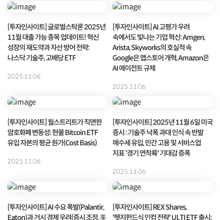
[투자인사이트] 글로벌스탁론 2025년
[투자인사이트] AI 고평가 우려
11월 대출 가능 종목 업데이트! 혁신
속에서도 빛나는 기업 혁신: Amgen,
성장의 재도약과 자산 방어 전략:
Arista, Skyworks의 호실적 속
나스닥 기술주, 고배당 ETF
Google은 앱스토어 개혁, Amazon은
AI 에이전트 규제
2025.11.06
2025.11.06
[투자인사이트] 월스트리트가 직면한
[투자인사이트] 2025년 11월 6일 미국
암호화폐 변동성: 현물 Bitcoin ETF
증시 : 기술주 낙폭 과대 인식 속 반발
유입 자본의 평균 원가(Cost Basis)
매수세 유입, 민간 고용 및 서비스업
지표 '경기 연착륙' 기대감 증폭
2025.11.06
2025.11.06
[투자인사이트] AI 수요 폭발(Palantir,
[투자인사이트] REX Shares,
Eaton)과 거시 경제 우려(증시 조정, 美
'헷지펀드식 인컴 전략' ULTI ETF 출시: