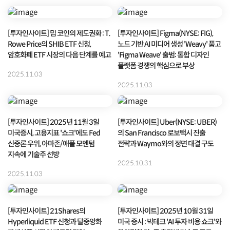
[투자인사이트] 밈 코인의 제도권화 : T.
[투자인사이트] Figma(NYSE: FIG),
Rowe Price의 SHIB ETF 신청,
노드 기반 AI 미디어 생성 'Weavy' 품고
암호화폐 ETF 시장의 다음 단계를 예고
'Figma Weave' 출범: 통합 디자인
플랫폼 경쟁의 핵심으로 부상
2025.11.03
2025.11.03
[투자인사이트] 2025년 11월 3일
[투자인사이트] Uber(NYSE: UBER)
미국증시, 고용지표 '쇼크'에도 Fed
의 San Francisco 로보택시 진출
신중론 우위, 아마존/애플 모멘텀
전략과 Waymo와의 정면 대결 구도
지속에 기술주 선방
2025.10.31
2025.11.03
[투자인사이트] 21Shares의
[투자인사이트] 2025년 10월 31일
Hyperliquid ETF 신청과 탈중앙화
미국 증시 : 빅테크 'AI 투자 비용 쇼크'와