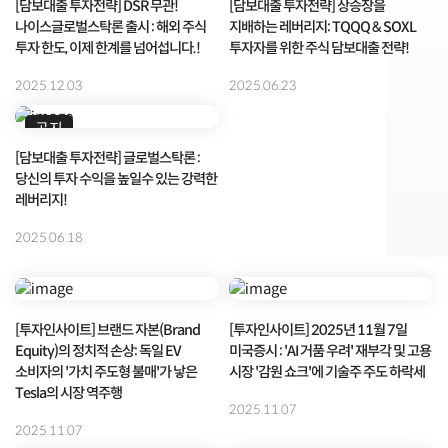
[담보대출 투자전략] DSR 무관!
[담보대출 투자전략] 상승장을
나이스글로벌스탁론 출시 : 해외 주식
지배하는 레버리지: TQQQ & SOXL
투자 한도, 이제 한계를 넘어섭니다.!
투자자를 위한 주식 담보대출 전략!
2025.12.03
2025.06.23
공지
[담보대출 투자전략] 글로벌스탁론 :
당신의 투자 수익을 높일수 있는 강력한
레버리지!
2025.06.18
[투자인사이트] 브랜드 자본(Brand
[투자인사이트] 2025년 11월 7일
Equity)의 정치적 손상: 독일 EV
미국증시 : 'AI 거품 우려' 재부각 및 고용
소비자의 '가치 주도형 불매'가 낳은
시장 '감원 쇼크'에 기술주 주도 하락세
Tesla의 시장 역주행
2025.11.07
2025.11.07