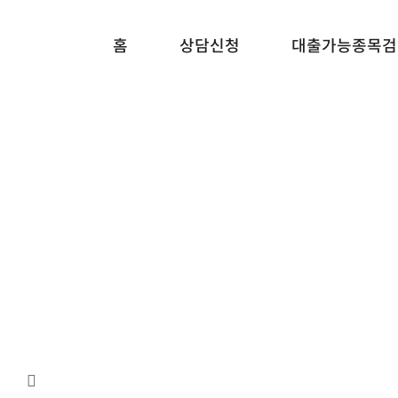
메뉴 건너뛰기
홈
상담신청
대출가능종목검